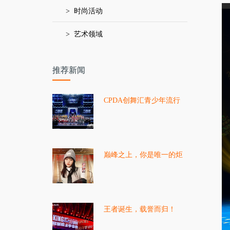
> 时尚活动
> 艺术领域
推荐新闻
CPDA创舞汇青少年流行
舞公开赛•广东省总决赛
S2【个人赛道·成绩公布】
巅峰之上，你是唯一的炬
火！恭喜【李楚祺】荣获
2026中国好猫步金龙人气
大奖冠军！
王者诞生，载誉而归！
2026大师赛冠军模王争霸