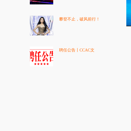
赛圆满落下帷幕！
攀登不止，破风前行！
CCAC全国高级教师【张
汐】：专业之路，每一步
都算数
聘任公告丨CCAC文
[2026]04159号