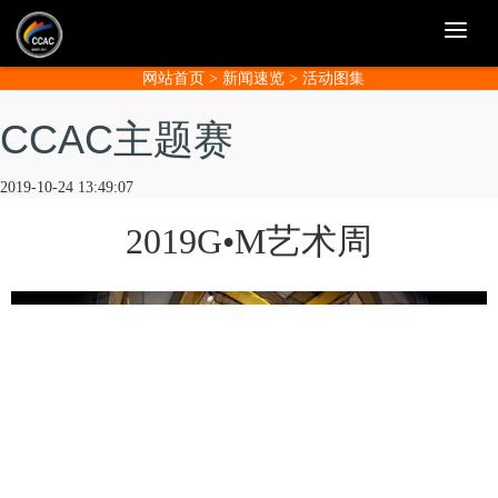
T
o
g
网站首页
>
新闻速览
>
活动图集
g
l
e
CCAC主题赛
n
a
v
2019-10-24 13:49:07
i
g
a
2019G•M艺术周
t
i
o
n