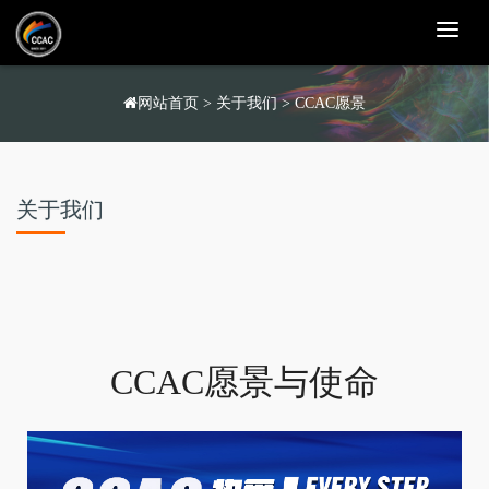
T
o
g
g
l
网站首页
>
关于我们
>
CCAC愿景
e
n
a
v
i
g
关于我们
a
t
i
o
n
CCAC
愿景与使命