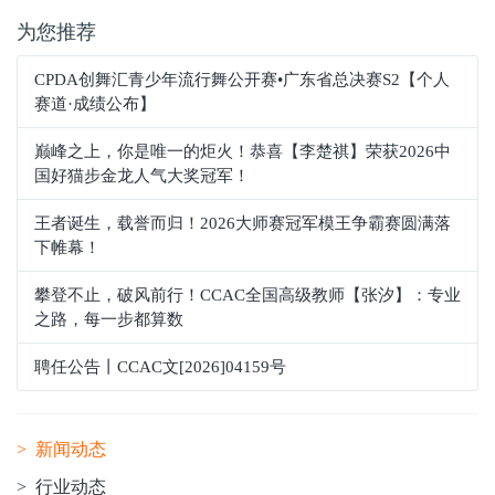
为您推荐
CPDA创舞汇青少年流行舞公开赛•广东省总决赛S2【个人
赛道·成绩公布】
巅峰之上，你是唯一的炬火！恭喜【李楚祺】荣获2026中
国好猫步金龙人气大奖冠军！
王者诞生，载誉而归！2026大师赛冠军模王争霸赛圆满落
下帷幕！
攀登不止，破风前行！CCAC全国高级教师【张汐】：专业
之路，每一步都算数
聘任公告丨CCAC文[2026]04159号
> 新闻动态
> 行业动态