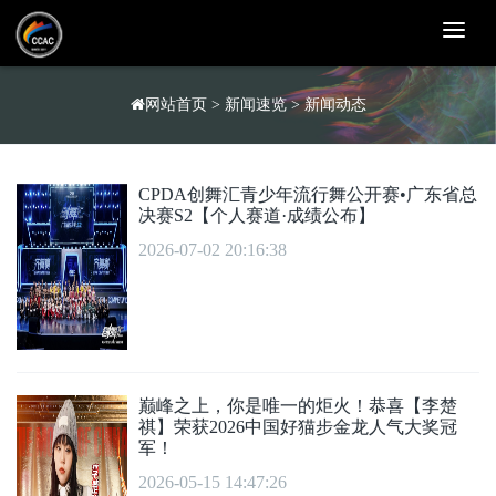
T
o
g
g
l
网站首页
>
新闻速览
>
新闻动态
e
n
a
v
i
CPDA创舞汇青少年流行舞公开赛•广东省总
g
决赛S2【个人赛道·成绩公布】
a
t
2026-07-02 20:16:38
i
o
n
巅峰之上，你是唯一的炬火！恭喜【李楚
祺】荣获2026中国好猫步金龙人气大奖冠
军！
2026-05-15 14:47:26