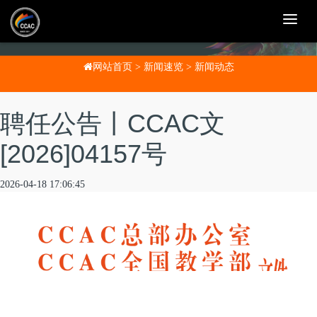
T
o
g
g
l
网站首页
>
新闻速览
>
新闻动态
e
n
a
v
聘任公告丨CCAC文
i
g
a
[2026]04157号
t
i
o
2026-04-18 17:06:45
n