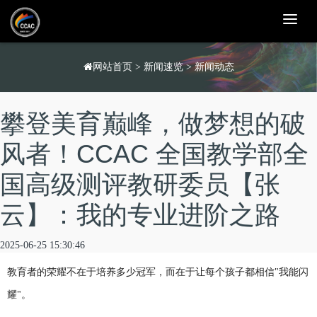
T
o
g
g
l
网站首页
>
新闻速览
>
新闻动态
e
n
a
v
攀登美育巅峰，做梦想的破
i
g
a
风者！CCAC 全国教学部全
t
i
国高级测评教研委员【张
o
n
云】：我的专业进阶之路
2025-06-25 15:30:46
教育者的荣耀不在于培养多少冠军，而在于让每个孩子都相信"我能闪
耀"。