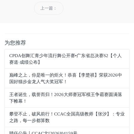
上一篇：
为您推荐
CPDA创舞汇青少年流行舞公开赛•广东省总决赛S2【个人
赛道·成绩公布】
巅峰之上，你是唯一的炬火！恭喜【李楚祺】荣获2026中
国好猫步金龙人气大奖冠军！
王者诞生，载誉而归！2026大师赛冠军模王争霸赛圆满落
下帷幕！
攀登不止，破风前行！CCAC全国高级教师【张汐】：专业
之路，每一步都算数
聘任公告丨CCAC文[2026]04159号